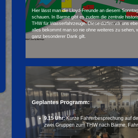
Hier lässt man die Lloyd-Freunde an diesem Sonntag 
schauen. In Barme gibt es zudem die zentrale histo
THW für Wasserfahrzeuge. Diese dürfen wir uns ebe
alles bekommt man so nie ohne weiteres zu sehen
ganz besonderer Dank gilt.
Geplantes Programm:
9.15 Uhr:
Kurze Fahrerbesprechung auf der 
zwei Gruppen zum THW nach Barme, Fahrts