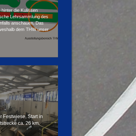
hinter die Kulissen
rische Lehrsammlung des
nfalls anschauen. Das
, weshalb dem THW unser
Festwiese, Start in
trecke ca. 26 km.