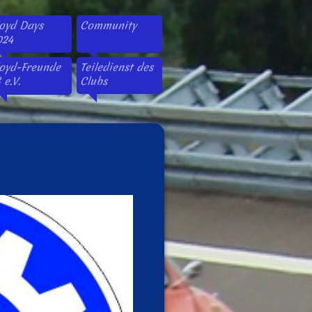
loyd Days
Community
024
loyd-Freunde
Teiledienst des
 e.V.
Clubs