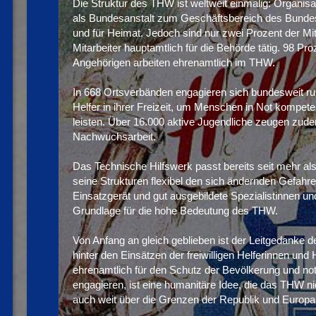
Die Struktur des THW ist weltweit einmalig: Organis
als Bundesanstalt zum Geschäftsbereich des Bunde
und für Heimat. Jedoch sind nur zwei Prozent der Mit
Mitarbeiter hauptamtlich für die Behörde tätig.
98 Pro
Angehörigen arbeiten ehrenamtlich im THW.
In 668 Ortsverbänden engagieren sich bundesweit ru
Helfer in ihrer Freizeit, um Menschen in Not kompeten
leisten. Über 16.000 aktive Jugendliche zeugen zude
Nachwuchsarbeit.
Das Technische Hilfswerk passt bereits seit mehr al
seine Strukturen flexibel den sich ändernden Gefah
Einsatzgerät und gut ausgebildete Spezialistinnen un
Grundlage für die hohe Bedeutung des THW.
Von Anfang an gleich geblieben ist der Leitgedanke d
hinter den Einsätzen der freiwilligen Helferinnen und H
ehrenamtlich für den Schutz der Bevölkerung und n
engagieren, ist eine humanitäre Idee, die das THW ni
auch weit über die Grenzen der Republik und Europa