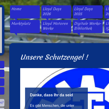
Home
Lloyd Days
Lloyd Days
L
2026
2025
2
Marktplatz
Lloyd Motoren
Digitale Werks-
L
Werke
Bibliothek
IG
Unsere Schutzengel !
Danke, dass Ihr da seid
i!
Es gibt Menschen, die unter