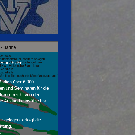
er auch der
hrlich über 6.000
en und Seminaren für die
trum reicht von der
ie Auslandseinsätze bis
 gelegen, erfolgt die
ttung,
u.