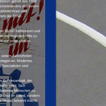
atorisch gehört das THW
sministeriums des Innern
arbeiterinnen und
zent der THW-
nd 85.000 Helferinnen und
t und engagiert Hilfe zu
m von einer starken
s sieben Jahrzehnten
renlagen an. Modernes
d Spezialisten sind
er Bundesanstalt, der
elfer steht. Sich
otleidende Menschen zu
cht nur im Inland, sondern
s hinaus bekannt macht.