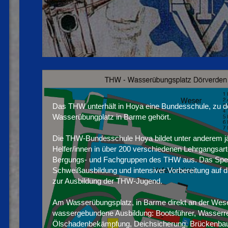
Das THW unterhält in Hoya eine Bundesschule, zu d
Wasserübungplatz in Barme gehört.
Die THW-Bundesschule Hoya bildet unter anderem jä
Helfer/innen in über 200 verschiedenen Lehrgangsart
Bergungs- und Fachgruppen des THW aus. Das Spek
Schweißausbildung und intensiver Vorbereitung auf d
zur Ausbildung der THW-Jugend.
Am Wasserübungsplatz, in Barme direkt an der Weser
wassergebundene Ausbildung: Bootsführer, Wasserre
Ölschadenbekämpfung, Deichsicherung, Brückenba