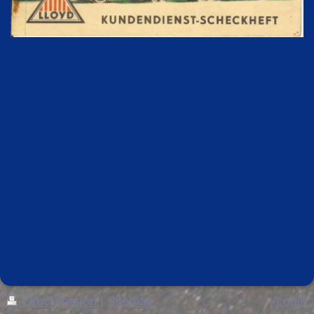
Druckversion
|
Sitemap
Login