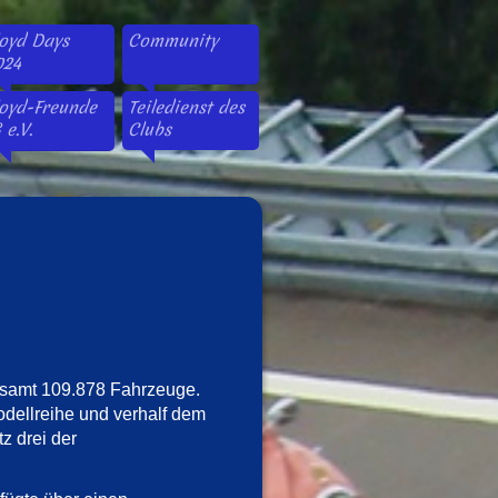
loyd Days
Community
024
loyd-Freunde
Teiledienst des
 e.V.
Clubs
samt 109.878 Fahrzeuge.
Modellreihe und verhalf dem
z drei der