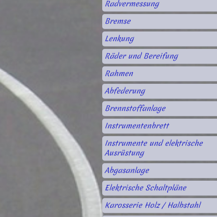
Radvermessung
Bremse
Lenkung
Räder und Bereifung
Rahmen
Abfederung
Brennstoffanlage
Instrumentenbrett
Instrumente und elektrische
Ausrüstung
Abgasanlage
Elektrische Schaltpläne
Karosserie Holz / Halbstahl