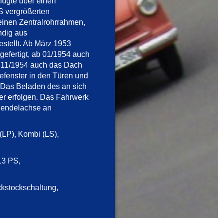
fügte über einen
 vergrößerten
einen Zentralrohrrahmen,
ndig aus
stellt. Ab März 1953
gefertigt, ab 01/1954 auch
 11/1954 auch das Dach
efenster in den Türen und
. Das Beladen des an sich
r erfolgen. Das Fahrwerk
 Pendelachse an
LP), Kombi (LS),
13 PS,
ckstockschaltung,