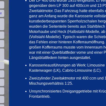
Der LP 400 und wurde 1953 eingeführt. Er ver
gegenüber dem LP 300 auf 400ccm und 13 PS
Zweitaktmotor. Das Fahrzeug hatte ebenfalls 
n
ganz am Anfang wurde die Karosserie vollstä
kunstlederbespannten Sperrholzschalen herge
wurden die Seitenteile bereits aus Stahlblech 
Motorhaube und Heck (Halbstahl-Modelle, ab
(Vollstahl-Modelle). Typisch waren die Schieb
das Fehlen einer hinteren Kofferraumöffnung
großen Kofferraums musste vom Innenraum he
war mit einer Querblattfeder vorne und einer
Längsblattfedern hinten ausgestattet.
Karosserieausführungen ab Werk: Limousine (
Kastenwagen (LK), Cabrio-Limousine (LC).
Zweizylinder Zweitaktmotor mit 400 ccm und 
Mischungsverhältnis 1:25.
Unsynchronisiertes Dreiganggetriebe mit Krü
Frontantrieb.