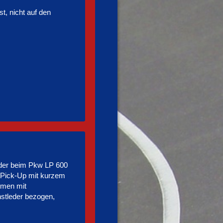
t, nicht auf den
 der beim Pkw LP 600
d Pick-Up mit kurzem
hmen mit
stleder bezogen,