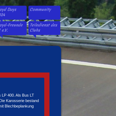
loyd Days
Community
024
loyd-Freunde
Teiledienst des
 e.V.
Clubs
s LP 400. Als Bus LT
 Die Karosserie bestand
mit Blechbeplankung