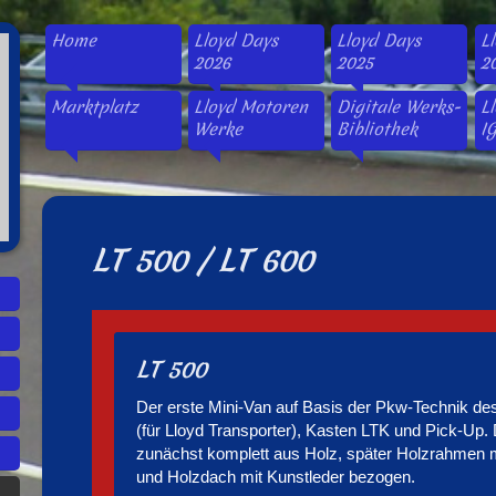
Home
Lloyd Days
Lloyd Days
L
2026
2025
2
Marktplatz
Lloyd Motoren
Digitale Werks-
L
Werke
Bibliothek
IG
LT 500 / LT 600
LT 500
Der erste Mini-Van auf Basis der Pkw-Technik de
(für Lloyd Transporter), Kasten LTK und Pick-Up.
zunächst komplett aus Holz, später Holzrahmen 
und Holzdach mit Kunstleder bezogen.